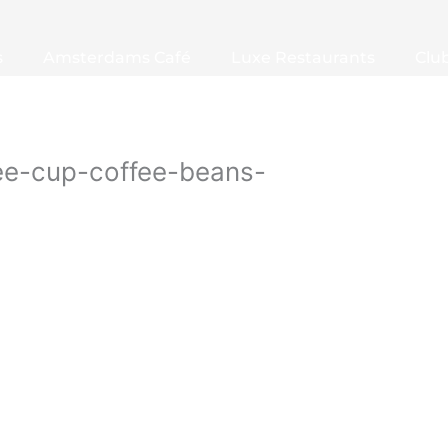
s
Amsterdams Café
Luxe Restaurants
Clu
e-cup-coffee-beans-