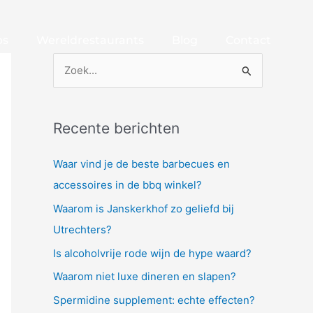
bs
Wereldrestaurants
Blog
Contact
Z
o
e
Recente berichten
k
n
Waar vind je de beste barbecues en
a
accessoires in de bbq winkel?
a
Waarom is Janskerkhof zo geliefd bij
r
Utrechters?
:
Is alcoholvrije rode wijn de hype waard?
Waarom niet luxe dineren en slapen?
Spermidine supplement: echte effecten?