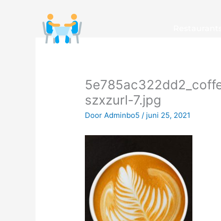
Ga
naar
Restaurant
de
inhoud
5e785ac322dd2_coffe
szxzurl-7.jpg
Door
Adminbo5
/
juni 25, 2021