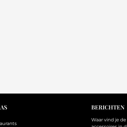
NAS
BERICHTEN
Waar vind je d
aurants
accessoires in 