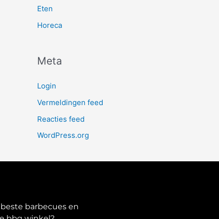
Eten
Horeca
Meta
Login
Vermeldingen feed
Reacties feed
WordPress.org
e beste barbecues en
de bbq winkel?