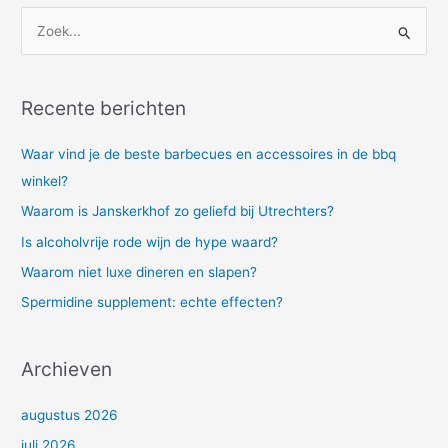
Z
o
e
Recente berichten
k
n
Waar vind je de beste barbecues en accessoires in de bbq
a
winkel?
a
Waarom is Janskerkhof zo geliefd bij Utrechters?
r
Is alcoholvrije rode wijn de hype waard?
:
Waarom niet luxe dineren en slapen?
Spermidine supplement: echte effecten?
Archieven
augustus 2026
juli 2026