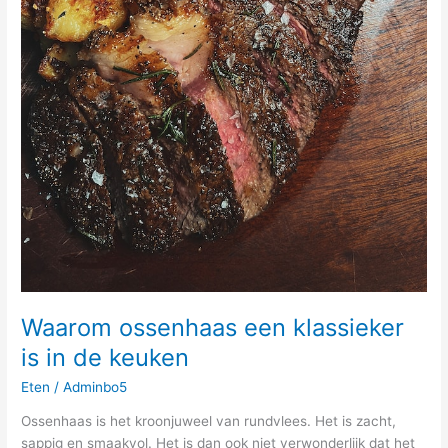
Waarom ossenhaas een klassieker
is in de keuken
Eten
/
Adminbo5
Ossenhaas is het kroonjuweel van rundvlees. Het is zacht,
sappig en smaakvol. Het is dan ook niet verwonderlijk dat het