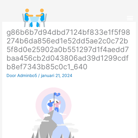
Ga
naar
M
de
inhoud
g86b6b7d94dbd7124bf833e1f5f98
274b6da856ed1e52dd5ae2c0c72b
5f8d0e25902a0b551297d1f4aedd7
baa456cb2d043806ad39d1299cdf
b8ef7343b85c0c1_640
Door
Adminbo5
/
januari 21, 2024