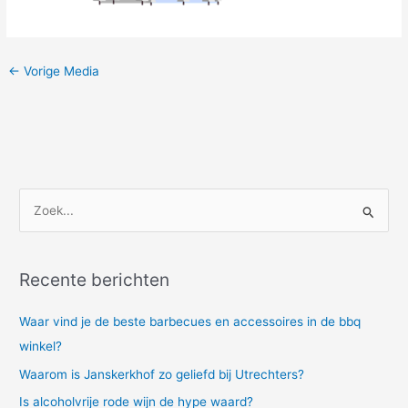
←
Vorige Media
Z
o
e
Recente berichten
k
n
Waar vind je de beste barbecues en accessoires in de bbq
a
winkel?
a
Waarom is Janskerkhof zo geliefd bij Utrechters?
r
Is alcoholvrije rode wijn de hype waard?